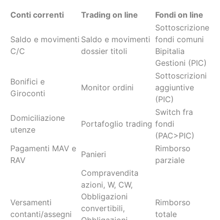
Conti correnti
Trading on line
Fondi on line
Sottoscrizione
Saldo e movimenti
Saldo e movimenti
fondi comuni
C/C
dossier titoli
Bipitalia
Gestioni (PIC)
Sottoscrizioni
Bonifici e
Monitor ordini
aggiuntive
Giroconti
(PIC)
Switch fra
Domiciliazione
Portafoglio trading
fondi
utenze
(PAC>PIC)
Pagamenti MAV e
Rimborso
Panieri
RAV
parziale
Compravendita
azioni, W, CW,
Obbligazioni
Versamenti
Rimborso
convertibili,
contanti/assegni
totale